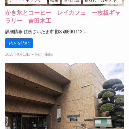
かき氷とコーヒー レイカフェ 一枚板ギャ
ラリー 吉田木工
詳細情報 住所さいたま市北区別所町112 …
続きを読む
2025年9月10日
‒
NamiRinko