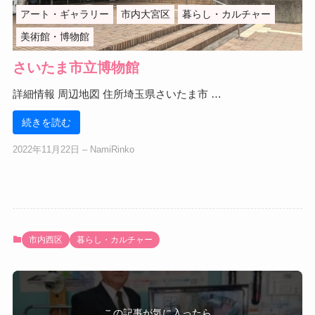
アート・ギャラリー
市内大宮区
暮らし・カルチャー
美術館・博物館
さいたま市立博物館
詳細情報 周辺地図 住所埼玉県さいたま市 …
続きを読む
2022年11月22日
‒
NamiRinko
市内西区
暮らし・カルチャー
この記事が気に入ったら