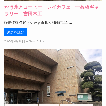
かき氷とコーヒー レイカフェ 一枚板ギャ
ラリー 吉田木工
詳細情報 住所さいたま市北区別所町112 …
続きを読む
2025年9月10日
‒
NamiRinko