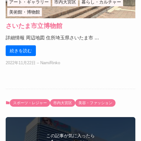
アート・ギャラリー
市内大宮区
暮らし・カルチャー
美術館・博物館
さいたま市立博物館
詳細情報 周辺地図 住所埼玉県さいたま市 …
続きを読む
2022年11月22日
‒
NamiRinko
スポーツ・レジャー
市内大宮区
美容・ファッション
この記事が気に入ったら