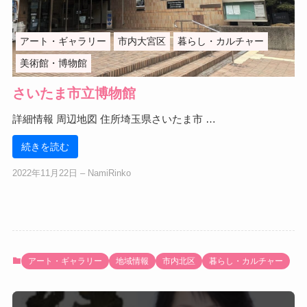
アート・ギャラリー
市内大宮区
暮らし・カルチャー
美術館・博物館
さいたま市立博物館
詳細情報 周辺地図 住所埼玉県さいたま市 …
続きを読む
2022年11月22日
‒
NamiRinko
アート・ギャラリー
地域情報
市内北区
暮らし・カルチャー