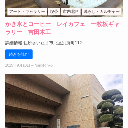
アート・ギャラリー
喫茶
市内北区
暮らし・カルチャー
かき氷とコーヒー レイカフェ 一枚板ギャ
ラリー 吉田木工
詳細情報 住所さいたま市北区別所町112 …
続きを読む
2025年9月10日
‒
NamiRinko